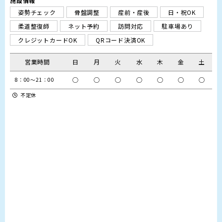
施設情報
姿勢チェック
骨盤調整
産前・産後
日・祝OK
柔道整復師
ネット予約
訪問対応
駐車場あり
クレジットカードOK
QRコード決済OK
営業時間
日
月
火
水
木
金
土
○
○
○
○
○
○
○
8：00～21：00
不定休