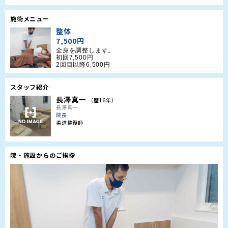
施術メニュー
整体
7,500円
全身を調整します。

初回7,500円

2回目以降6,500円
スタッフ紹介
長澤真一
（歴16年）
長澤真一
院長
柔道整復師
院・施設からのご挨拶