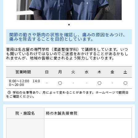
関節の動きや筋肉の状態を確認し、痛みの原因をみつけ、
痛みを除去することを目的としています。
普段は名古屋の専門学校（柔道整復学科）で講師をしています。いつ
も開いているわけではないのでご迷惑をおかけすることがあるかもし
れませんが、地域の皆様に愛されるよう努力してまいります。
営業時間
日
月
火
水
木
金
土
8:00～12:00　14:0
‐
○
‐
‐
○
‐
○
0～20:00
学校の仕事等あり、月によって変わることがあります。ホームページで開院日
をご確認ください。
院・施設名
柿の木鍼灸接骨院