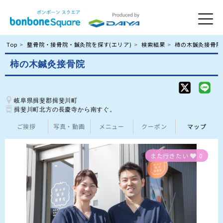
Top
整骨院・接骨院・鍼灸院を探す(エリア)
検索結果
柿の木鍼灸接骨院
柿の木鍼灸接骨院
岐阜県揖斐郡揖斐川町
揖斐川町北方の長慶寺から南すぐ。
ご挨拶
写真・動画
メニュー
クーポン
マップ
また行きたい
0