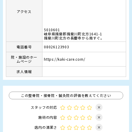
アクセス
5010601
岐阜県揖斐郡揖斐川町北方1641-1
揖斐川町北方の長慶寺から南すぐ。
電話番号
08026123903
院・施設のホー
https://kaki-care.com/
ムページ
求人情報
この整骨院・接骨院・鍼灸院の評価を教えてください
スタッフの対応
×
施術の内容
×
店内の清潔さ
×