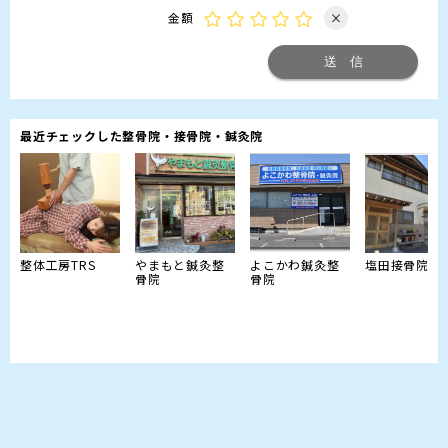
金額
×
最近チェックした整骨院・接骨院・鍼灸院
整体工房TRS
やまもと鍼灸整
よこかわ鍼灸整
塩田接骨院
骨院
骨院