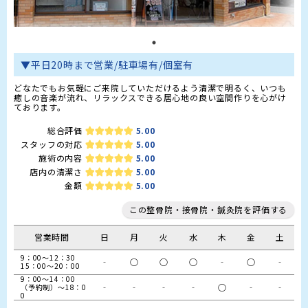
▼平日20時まで営業/駐車場有/個室有
どなたでもお気軽にご来院していただけるよう清潔で明るく、いつも
癒しの音楽が流れ、リラックスできる居心地の良い空間作りを心がけ
ております。
総合評価
5.00
スタッフの対応
5.00
施術の内容
5.00
店内の清潔さ
5.00
金額
5.00
この整骨院・接骨院・鍼灸院を評価する
営業時間
日
月
火
水
木
金
土
9：00～12：30

‐
○
○
○
‐
○
‐
15：00～20：00
9：00～14：00

‐
‐
‐
‐
○
‐
‐
（予約制）～18：0
0