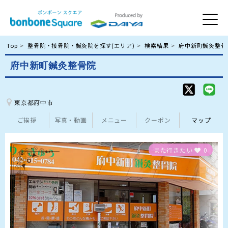
Top
整骨院・接骨院・鍼灸院を探す(エリア)
検索結果
府中新町鍼灸整骨
府中新町鍼灸整骨院
東京都府中市
ご挨拶
写真・動画
メニュー
クーポン
マップ
また行きたい
0