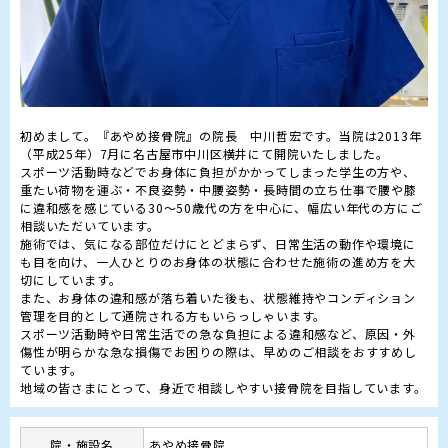
初めまして。『あやめ接骨院』の院長　中川哲宏です。当院は2013年
（平成25年）7月に名古屋市中川区横井にて開院いたしました。

スポーツ活動時などでお身体に負担がかかってしまった学生の方や、
重たい荷物を運ぶ・不良姿勢・中腰姿勢・長時間の立ち仕事で腰や膝
に違和感を感じている30～50歳代の方を中心に、幅広い年代の方にご
相談いただいています。

施術では、気になる部位だけにとどまらず、日常生活の動作や環境に
も目を向け、一人ひとりのお身体の状態に合わせた施術の進め方を大
切にしています。

また、お身体の違和感が落ち着いた後も、状態維持やコンディション
管理を目的として通院される方もいらっしゃいます。

スポーツ活動時や日常生活での急な負担による違和感など、原因・外
傷性が明らかな急な損傷でお困りの際は、早めのご相談をおすすめし
ています。

地域の皆さまにとって、身近で相談しやすい接骨院を目指しています。
院・施設名
あやめ接骨院