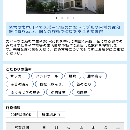
名古屋市中川区でスポーツ時の急なトラブルや日常の違和
感に寄り添い、個々の施術で健康を支える接骨院 
スポーツに励む学生や30〜50代を中心に幅広く来院。気になる部位の
みならず仕事や学校等の生活環境や動作に着目した施術を提案しま
す。些細な違和感も大切に。進め方等についてもまずはお気軽にご相談
ください。
こだわりの施術
サッカー
ハンドボール
腰痛
膝の痛み
足首の痛み
捻挫（ねんざ）
首のこり
ふくらはぎの痛み
筋肉疲労
筋肉痛
施設情報
20時以降OK
駐車場あり
営業時間
日
月
火
水
木
金
土