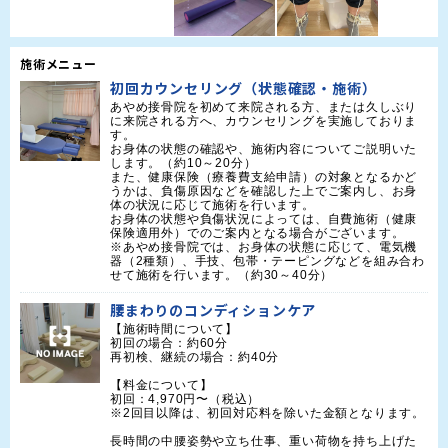
施術メニュー
初回カウンセリング（状態確認・施術）
あやめ接骨院を初めて来院される方、または久しぶり
に来院される方へ、カウンセリングを実施しておりま
す。

お身体の状態の確認や、施術内容についてご説明いた
します。（約10～20分）

また、健康保険（療養費支給申請）の対象となるかど
うかは、負傷原因などを確認した上でご案内し、お身
体の状況に応じて施術を行います。

お身体の状態や負傷状況によっては、自費施術（健康
保険適用外）でのご案内となる場合がございます。 

※あやめ接骨院では、お身体の状態に応じて、電気機
器（2種類）、手技、包帯・テーピングなどを組み合わ
せて施術を行います。（約30～40分）
腰まわりのコンディションケア
【施術時間について】

初回の場合：約60分

再初検、継続の場合：約40分

【料金について】

初回：4,970円〜（税込）

※2回目以降は、初回対応料を除いた金額となります。

長時間の中腰姿勢や立ち仕事、重い荷物を持ち上げた