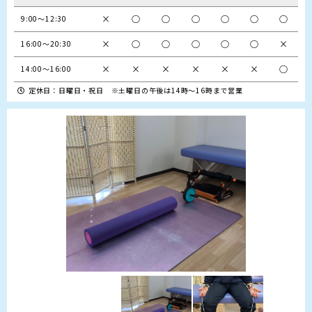
×
○
○
○
○
○
○
9:00〜12:30
×
○
○
○
○
○
×
16:00〜20:30
×
×
×
×
×
×
○
14:00〜16:00
定休日：日曜日・祝日 ※土曜日の午後は14時～16時まで営業