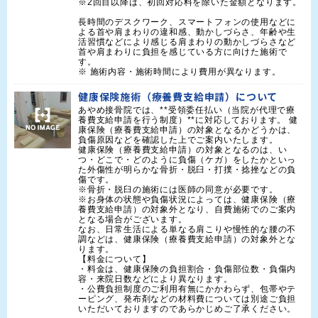
※2回目以降は、初回対応料を除いた金額となります。

長時間のデスクワーク、スマートフォンの使用などに
よる首や肩まわりの違和感、動かしづらさ、年齢や生
活習慣などにより感じる肩まわりの動かしづらさなど
首や肩まわりに負担を感じている方に向けた施術で
す。

※ 施術内容・施術時間により費用が異なります。
健康保険施術（療養費支給申請）について
あやめ接骨院では、**受領委任払い（当院が代理で療
養費支給申請を行う制度）**に対応しております。 健
康保険（療養費支給申請）の対象となるかどうかは、
負傷原因などを確認した上でご案内いたします。

健康保険（療養費支給申請）の対象となるのは、い
つ・どこで・どのように負傷（ケガ）をしたかといっ
た外傷性が明らかな骨折・脱臼・打撲・捻挫などの負
傷です。

※骨折・脱臼の施術には医師の同意が必要です。

※お身体の状態や負傷状況によっては、健康保険（療
養費支給申請）の対象外となり、自費施術でのご案内
となる場合がございます。 

なお、日常生活による単なる肩こりや慢性的な腰の不
調などは、健康保険（療養費支給申請）の対象外とな
ります。

【料金について】

・料金は、健康保険の負担割合・負傷部位数・負傷内
容・来院日数などにより異なります。

・公費負担制度のご利用有無にかかわらず、包帯やテ
ーピング、発布剤などの材料費については別途ご負担
いただいておりますのであらかじめご了承ください。