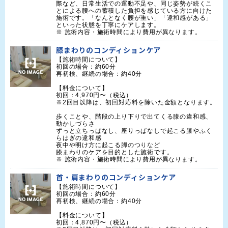
際など、日常生活での運動不足や、同じ姿勢が続くこ
とによる腰への蓄積した負担を感じている方に向けた
施術です。「なんとなく腰が重い」「違和感がある」
といった状態を丁寧にケアします。

※ 施術内容・施術時間により費用が異なります。
膝まわりのコンディションケア
【施術時間について】

初回の場合：約60分

再初検、継続の場合：約40分

【料金について】

初回：4,970円〜（税込）

※2回目以降は、初回対応料を除いた金額となります。

歩くことや、階段の上り下りで出てくる膝の違和感、
動かしづらさ

ずっと立ちっぱなし、座りっぱなしで起こる膝やふく
らはぎの違和感

夜中や明け方に起こる脚のつりなど

膝まわりのケアを目的とした施術です。

※ 施術内容・施術時間により費用が異なります。
首・肩まわりのコンディションケア
【施術時間について】

初回の場合：約60分

再初検、継続の場合：約40分

【料金について】

初回：4,870円〜（税込）
