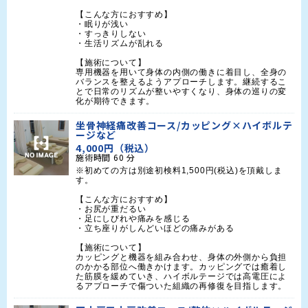
【こんな方におすすめ】

・眠りが浅い

・すっきりしない

・生活リズムが乱れる

【施術について】

専用機器を用いて身体の内側の働きに着目し、全身の
バランスを整えるようアプローチします。継続するこ
とで日常のリズムが整いやすくなり、身体の巡りの変
化が期待できます。
坐骨神経痛改善コース/カッピング×ハイボルテ
ージなど
4,000円（税込）
施術時間
60
分
※初めての方は別途初検料1,500円(税込)を頂戴しま
す。

【こんな方におすすめ】

・お尻が重だるい

・足にしびれや痛みを感じる

・立ち座りがしんどいほどの痛みがある

【施術について】

カッピングと機器を組み合わせ、身体の外側から負担
のかかる部位へ働きかけます。カッピングでは癒着し
た筋膜を緩めていき、ハイボルテージでは高電圧によ
るアプローチで傷ついた組織の再修復を目指します。