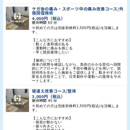
ケガ後の痛み・スポーツ中の痛み改善コース/外
傷回復施術
4,000円（税込）
施術時間
60
分
※初めての方は別途初検料1,500円(税込)を頂戴しま
す。

【こんな方におすすめ】

・動くと違和感がある

・運動時に痛みを感じる

・早く競技復帰したい

【施術について】

身体の状態を確認しながら、負担のかかる部位へ段階
的にアプローチします。手技や機器などを用いて、競
技特性を生かした施術をご提供します。動きやすさの
変化を目指すことで、日常動作や運動への復帰をサポ
ートします。
寝違え改善コース/整体
3,000円（税込）
施術時間
45
分
※初めての方は別途初検料1,500円(税込)を頂戴しま
す。

【こんな方におすすめ】

・朝首が動かない

・振り向きにくい
