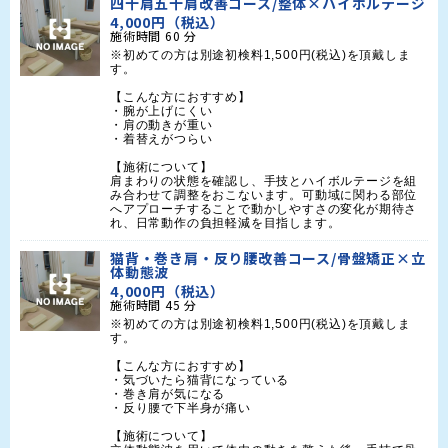
四十肩五十肩改善コース/整体×ハイボルテージ
4,000円（税込）
施術時間
60
分
※初めての方は別途初検料1,500円(税込)を頂戴しま
す。

【こんな方におすすめ】

・腕が上げにくい

・肩の動きが重い

・着替えがつらい

【施術について】

肩まわりの状態を確認し、手技とハイボルテージを組
み合わせて調整をおこないます。可動域に関わる部位
へアプローチすることで動かしやすさの変化が期待さ
れ、日常動作の負担軽減を目指します。
猫背・巻き肩・反り腰改善コース/骨盤矯正×立
体動態波
4,000円（税込）
施術時間
45
分
※初めての方は別途初検料1,500円(税込)を頂戴しま
す。

【こんな方におすすめ】

・気づいたら猫背になっている

・巻き肩が気になる

・反り腰で下半身が痛い

【施術について】
