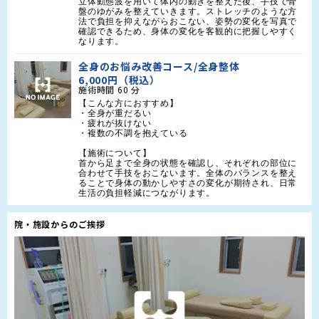
立体動態波を用いて体内の動きを整えた後、手技で骨
盤のゆがみを整えていきます。ストレッチのような方
法で負担を抑えながらおこない、姿勢の変化を写真で
確認できるため、身体の変化を客観的に把握しやすく
なります。
全身のお悩み改善コース/全身整体
6,000円（税込）
施術時間
60
分
【こんな方におすすめ】

・全身が重だるい

・疲れが抜けない

・複数の不調を抱えている

【施術について】

首から足まで全身の状態を確認し、それぞれの部位に
合わせて手技をおこないます。全体のバランスを整え
ることで身体の動かしやすさの変化が期待され、日常
生活の負担軽減につながります。
院・施設からのご挨拶