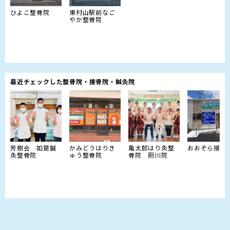
ひよこ整骨院
東村山駅前なご
やか整骨院
最近チェックした整骨院・接骨院・鍼灸院
芳樹会 如是鍼
かみどうはりき
亀太郎はり灸整
おおぞら接骨
灸整骨院
ゅう整骨院
骨院 厨川院