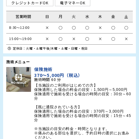
クレジットカードOK
電子マネーOK
営業時間
日
月
火
水
木
金
土
×
○
○
○
×
○
○
8:30～12:00
×
○
×
○
×
○
×
15:00～19:00
定休日：火曜・土曜午後/木曜・土曜・日曜・祝日
施術メニュー
保険施術
370～5,000円（税込）
施術時間
60
分
【当施設のご利用がはじめての方】

保険適用した場合の料金の目安：1,500円～5,000円

保険適用で施術を受ける場合の時間の目安：30分～60
分

【既に通院されている方】

保険適用した場合の料金の目安：370円～3,000円

保険適用で施術を受ける場合の時間の目安：15分～45
分

※当施設の目安の料金・時間となります。

※痛みのある部位を選択し、予約日時の選択にお進み
ください。