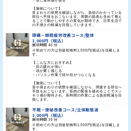
・首に違和感がある

【施術について】

首まわりの状態を確認しながら、負担のかかっている
部位へ手技をおこないます。周囲の筋肉も含めて整え
ることで動かしやすさの変化が期待でき、日常生活で
の不便さの軽減を目指していきます。
頭痛・眼精疲労改善コース/整体
3,000円（税込）
施術時間
45
分
※初めての方は別途初検料1,500円(税込)を頂戴しま
す。

【こんな方におすすめ】

・目の疲れが強い

・頭が重く感じる

・パソコン作業で頭や目がつらくなる

【施術について】

首や肩まわりの状態を確認しながら、関連する部位へ
手技をおこないます。筋肉の緊張を緩めることでスッ
キリ感が期待され、長時間の作業による負担軽減を目
指します。
不眠・便秘改善コース/立体動態波
3,000円（税込）
施術時間
30
分
※初めての方は別途初検料1,500円(税込)を頂戴しま
す。
