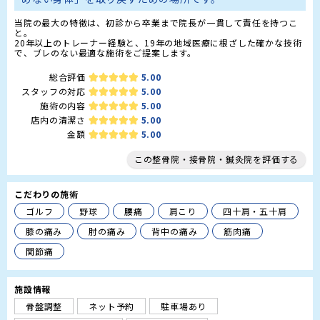
当院の最大の特徴は、初診から卒業まで院長が一貫して責任を持つこ
と。

20年以上のトレーナー経験と、19年の地域医療に根ざした確かな技術
で、ブレのない最適な施術をご提案します。
総合評価
5.00
スタッフの対応
5.00
施術の内容
5.00
店内の清潔さ
5.00
金額
5.00
この整骨院・接骨院・鍼灸院を評価する
こだわりの施術
ゴルフ
野球
腰痛
肩こり
四十肩・五十肩
膝の痛み
肘の痛み
背中の痛み
筋肉痛
関節痛
施設情報
骨盤調整
ネット予約
駐車場あり