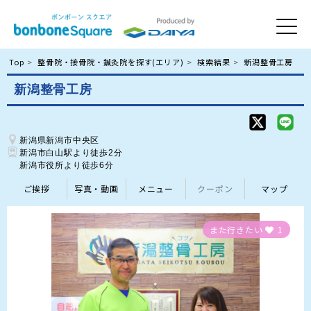
Top
整骨院・接骨院・鍼灸院を探す(エリア)
検索結果
新潟整骨工房
新潟整骨工房
新潟県新潟市中央区
新潟市白山駅より徒歩2分

新潟市役所より徒歩6分
ご挨拶
写真・動画
メニュー
クーポン
マップ
また行きたい
1