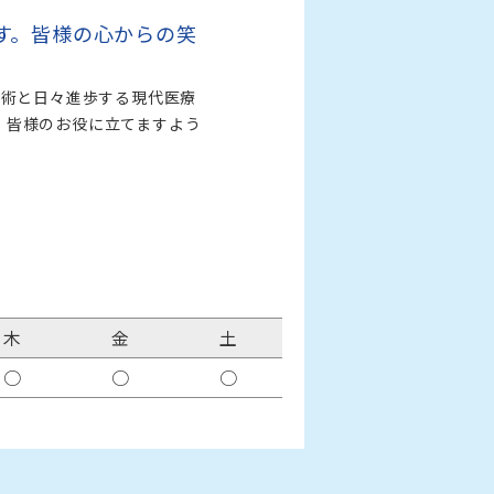
す。皆様の心からの笑
復術と日々進歩する現代医療
、皆様のお役に立てますよう
木
金
土
○
○
○