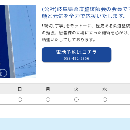
(公社)岐阜県柔道整復師会の会員で
顔と元気を全力で応援いたします。
｢親切､丁寧｣をモットーに、歴史ある柔道整
の勉強、患者様の立場に立った施術を心がけ
精進いたしてしております。
電話予約はコチラ
058-492-2956
日
月
火
水
○
○
○
○