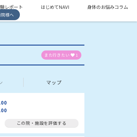
体験レポート
はじめてNAVI
身体のお悩みコラム
術院様へ
また行きたい
1
ン
マップ
.00
.00
この院・施設を評価する