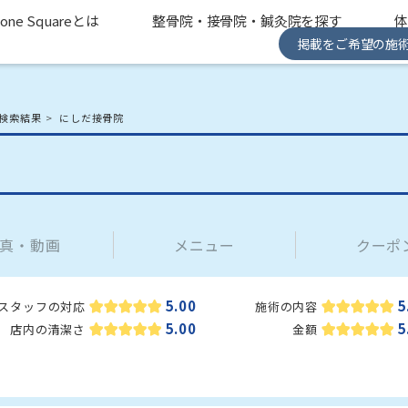
one Squareとは
整骨院・接骨院・鍼灸院を探す
掲載をご希望の施
検索結果
にしだ接骨院
真・動画
メニュー
クーポ
5.00
5
スタッフの対応
施術の内容
5.00
5
店内の清潔さ
金額