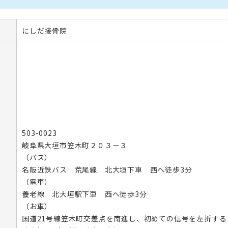
にしだ接骨院
503-0023
岐阜県大垣市笠木町２０３－３
（バス）

名阪近鉄バス　荒尾線　北大垣下車　西へ徒歩3分

（電車）

養老線　北大垣駅下車　西へ徒歩3分

（お車）

国道21号線笠木町交差点を南進し、初めての信号を左折する