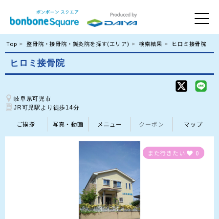
Top
整骨院・接骨院・鍼灸院を探す(エリア)
検索結果
ヒロミ接骨院
ヒロミ接骨院
岐阜県可児市
JR可児駅より徒歩14分
ご挨拶
写真・動画
メニュー
クーポン
マップ
また行きたい
0