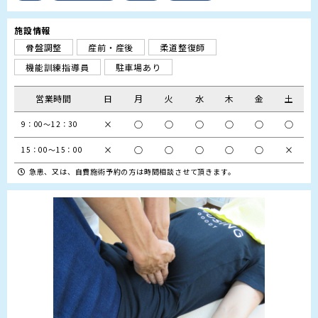
施設情報
骨盤調整
産前・産後
柔道整復師
機能訓練指導員
駐車場あり
営業時間
日
月
火
水
木
金
土
×
○
○
○
○
○
○
9：00～12：30
×
○
○
○
○
○
×
15：00～15：00
急患、又は、自費施術予約の方は時間相談させて頂きます。