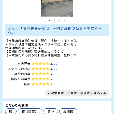
ギックリ腰や腰痛を解消！一回の施術で効果を実感でき
る。
【保険適用施術】骨折・脱臼・捻挫・打撲・挫傷

＊ギックリ腰や日常生活・スポーツによるケガは

保険適用施術になります。

【自賠責保険施術】交通事故によるケガ

総合評価
5.00
スタッフの対応
5.00
施術の内容
5.00
店内の清潔さ
5.00
金額
5.00
この整骨院・接骨院・鍼灸院を評価する
こだわりの施術
腰
首（頸部）
背中
股関節