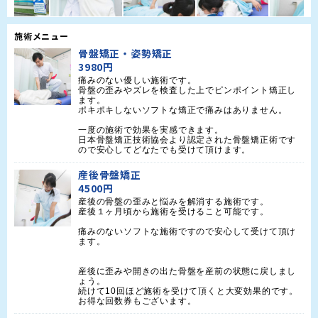
施術メニュー
骨盤矯正・姿勢矯正
3980円
痛みのない優しい施術です。

骨盤の歪みやズレを検査した上でピンポイント矯正し
ます。

ポキポキしないソフトな矯正で痛みはありません。

一度の施術で効果を実感できます。

日本骨盤矯正技術協会より認定された骨盤矯正術です
ので安心してどなたでも受けて頂けます。
産後骨盤矯正
4500円
産後の骨盤の歪みと悩みを解消する施術です。

産後１ヶ月頃から施術を受けること可能です。

痛みのないソフトな施術ですので安心して受けて頂け
ます。

産後に歪みや開きの出た骨盤を産前の状態に戻しまし
ょう。

続けて10回ほど施術を受けて頂くと大変効果的です。

お得な回数券もございます。