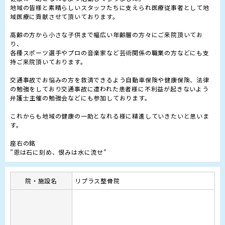
地域の皆様と素晴らしいスタッフたちに支えられ医療従事者として地
域医療に貢献させて頂いております。

高齢の方から小さな子供まで幅広い年齢層の方々にご来院頂いてお
り、

各種スポーツ選手やプロの音楽家など芸術関係の職業の方などにも支
持ご来院頂いております。

交通事故でお悩みの方を救済できるよう自動車保険や健康保険、法律
の勉強をしており交通事故に遭われた患者様に不利益が起きないよう
弁護士主催の勉強会などにも参加しております。

これからも地域の健康の一助となれる様に精進していきたいと思いま
す。

座右の銘

”恩は石に刻め、恨みは水に流せ”
院・施設名
リプラス整骨院