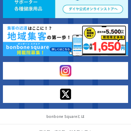
bonbone Squareとは