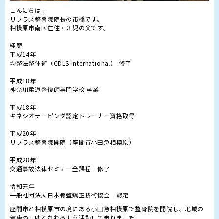
こんにちは！

リプラス整骨院院長の市橋です。

相模原市南区在住・３児の父です。

経歴

平成14年

均整法整体術（CDLS international） 修了

平成18年

神奈川柔道整復師専門学校 卒業

平成18年

キネシオテーピング認定トレーナー資格取得

平成20年

リプラス整骨院開院（座間市小田急相模原）

平成28年

交通事故法律セミナー全課程　修了

令和元年

一般社団法人日本骨盤矯正技術協会　認定
座間市と相模原市の境にある小田急相模原で整骨院を開院し、地域の
健康の一助となれるよう活動して参りました。
