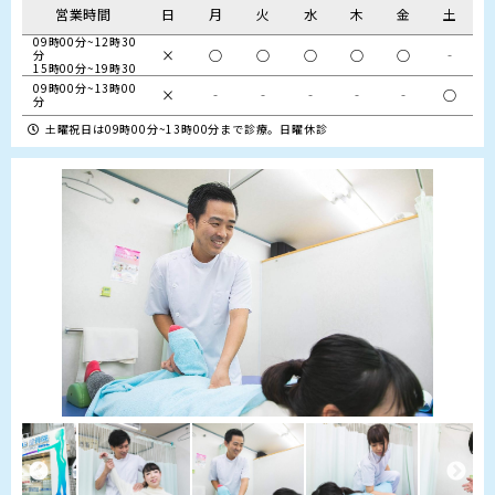
営業時間
日
月
火
水
木
金
土
09時00分~12時30
×
○
○
○
○
○
‐
分

15時00分~19時30
09時00分~13時00
×
‐
‐
‐
‐
‐
○
分
土曜祝日は09時00分~13時00分まで診療。日曜休診