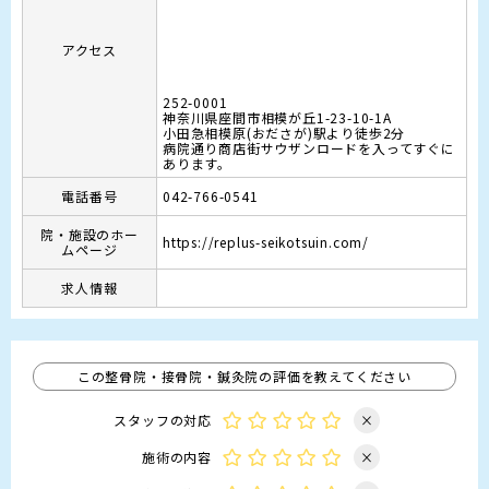
アクセス
252-0001
神奈川県座間市相模が丘1-23-10-1A
小田急相模原(おださが)駅より徒歩2分

病院通り商店街サウザンロードを入ってすぐに
あります。
電話番号
042-766-0541
院・施設のホー
https://replus-seikotsuin.com/
ムページ
求人情報
この整骨院・接骨院・鍼灸院の評価を教えてください
スタッフの対応
×
施術の内容
×