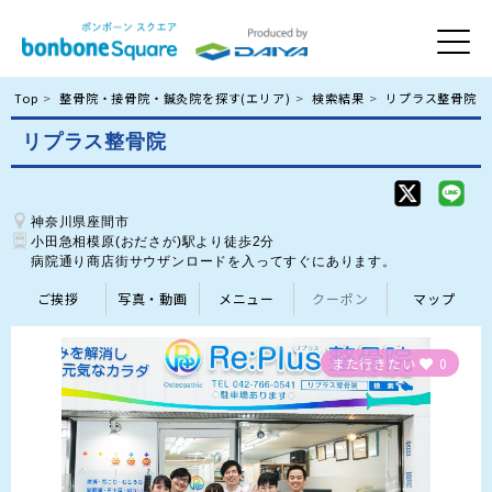
Top
整骨院・接骨院・鍼灸院を探す(エリア)
検索結果
リプラス整骨院
リプラス整骨院
神奈川県座間市
小田急相模原(おださが)駅より徒歩2分

病院通り商店街サウザンロードを入ってすぐにあります。
ご挨拶
写真・動画
メニュー
クーポン
マップ
また行きたい
0