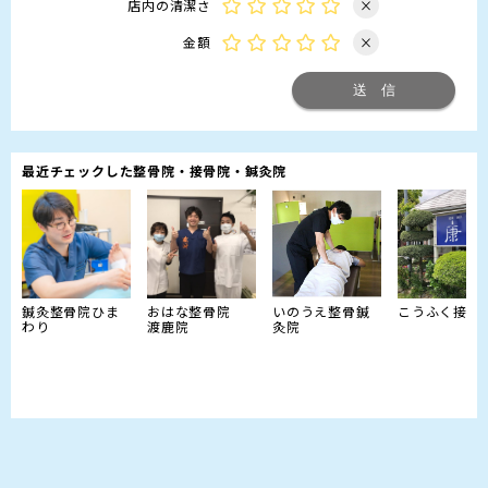
店内の清潔さ
×
金額
×
最近チェックした整骨院・接骨院・鍼灸院
鍼灸整骨院ひま
おはな整骨院
いのうえ整骨鍼
こうふく接骨
わり
渡鹿院
灸院