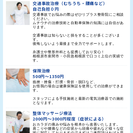
交通事故治療（むちうち・腰痛など）
自己負担０円
交通事故でお悩みの際はぜひリプラス整骨院にご相談
ください。

ムチウチの治療技術と自動車保険の知識には自信があ
ります。

交通事故は知らないと損をすることが多くございま
す。

後悔しないよう最後まで全力でサポートします。

弁護士や整形外科とも提携しており安心！

相模原市座間市・小田急相模原で口コミ上位の実績で
す。
保険治療
500円～1350円
捻挫・挫傷・打撲・骨折・脱臼など、

お怪我の場合は健康保険証を使用しての治療ができま
す。

スタッフによる手技施術と最新の電気治療器での施術
となります。
整体マッサージ療法
2000円～3000円程度（症状による）
おカラダの痛みや悩みを根本から改善いたします。

肩こりや腰痛などの症状から頭痛や疲れなど様々な症
状に対応しておりますのでまずはご来院頂ければと思