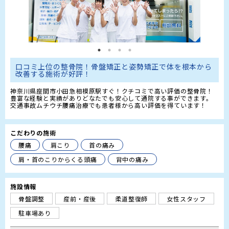
口コミ上位の整骨院！骨盤矯正と姿勢矯正で体を根本から
改善する施術が好評！
神奈川県座間市小田急相模原駅すぐ！クチコミで高い評価の整骨院！
豊富な経験と実績がありどなたでも安心して通院する事ができます。

交通事故ムチウチ腰痛治療でも患者様から高い評価を得ています！
こだわりの施術
腰痛
肩こり
首の痛み
肩・首のこりからくる頭痛
背中の痛み
施設情報
骨盤調整
産前・産後
柔道整復師
女性スタッフ
駐車場あり