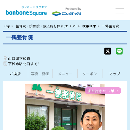
Top
整骨院・接骨院・鍼灸院を探す(エリア)
検索結果
一鶴整骨院
一鶴整骨院
山口県下松市
ご挨拶
写真・動画
メニュー
クーポン
マップ
また行きたい
2