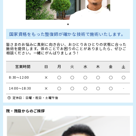
国家資格をもった整復師が確かな技術で施術いたします。
皆さまのお悩みに真剣に向き合い、おひとりおひとりの状態に合った
施術を提供します。体のことでお困りのことがありましたら、ぜひご
相談ください。一緒にがんばりましょう！
営業時間
日
月
火
水
木
金
土
×
○
○
○
○
○
○
8:30～12:00
×
○
○
○
○
○
‐
14:00～18:30
定休日：日曜・祝日・土曜午後
院・施設からのご挨拶