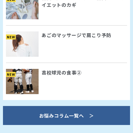
イエットのカギ
あごのマッサージで肩こり予防
NEW
高校球児の食事②
NEW
お悩みコラム一覧へ ＞