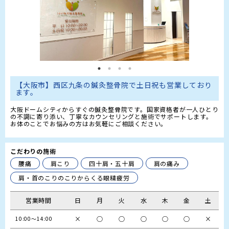
【大阪市】西区九条の鍼灸整骨院で土日祝も営業しており
ます。
大阪ドームシティからすぐの鍼灸整骨院です。国家資格者が一人ひとり
の不調に寄り添い、丁寧なカウンセリングと施術でサポートします。
お体のことでお悩みの方はお気軽にご相談ください。
こだわりの施術
腰痛
肩こり
四十肩・五十肩
肩の痛み
肩・首のこりのこりからくる眼精疲労
営業時間
日
月
火
水
木
金
土
×
○
○
○
○
○
×