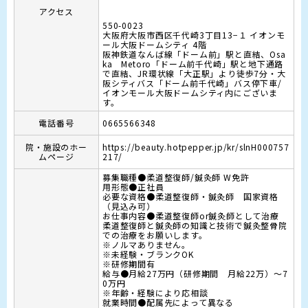
アクセス
550-0023
大阪府大阪市西区千代崎3丁目13−１ イオンモ
ール大阪ドームシティ 4階
阪神鉄道なんば線「ドーム前」駅と直結、Osa
ka　Metoro「ドーム前千代崎」駅と地下通路
で直結、JR環状線「大正駅」より徒歩7分・大
阪シティバス「ドーム前千代崎」バス停下車/
イオンモール大阪ドームシティ内にございま
す。
電話番号
0665566348
院・施設のホー
https://beauty.hotpepper.jp/kr/slnH000757
ムページ
217/
募集職種●柔道整復師/鍼灸師 W免許

用形態●正社員

必要な資格●柔道整復師・鍼灸師　国家資格
（見込み可）

お仕事内容●柔道整復師or鍼灸師として治療

柔道整復師と鍼灸師の知識と技術で鍼灸整骨院
での治療をお願いします。

※ノルマありません。

※未経験・ブランクOK

※研修期間有

給与●月給27万円（研修期間　月給22万）〜7
0万円

※年齢・経験により応相談

就業時間●配属先によって異なる
