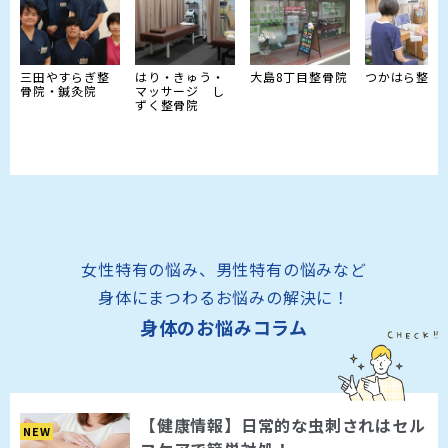
三田やすらぎ整
はり・きゅう・
大島8丁目整骨院
つかはら整骨
骨院・鍼灸院
マッサージ し
ずく整骨院
女性特有の悩み、男性特有の悩みなど
身体にまつわるお悩みの解決に！
身体のお悩みコラム
【健康情報】日常的な虫刺されはセル
NEW