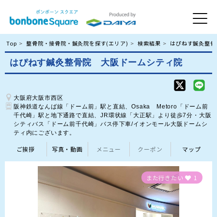
Top
整骨院・接骨院・鍼灸院を探す(エリア)
検索結果
はぴねす鍼灸整骨
はぴねす鍼灸整骨院 大阪ドームシティ院
大阪府大阪市西区
阪神鉄道なんば線「ドーム前」駅と直結、Osaka　Metoro「ドーム前
千代崎」駅と地下通路で直結、JR環状線「大正駅」より徒歩7分・大阪
シティバス「ドーム前千代崎」バス停下車/イオンモール大阪ドームシ
ティ内にございます。
ご挨拶
写真・動画
メニュー
クーポン
マップ
また行きたい
1