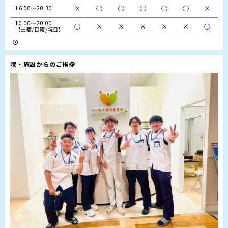
×
○
○
○
○
○
×
16:00～20:30
10:00～20:00

○
×
×
×
×
×
○
【土曜/日曜/祝日】
院・施設からのご挨拶