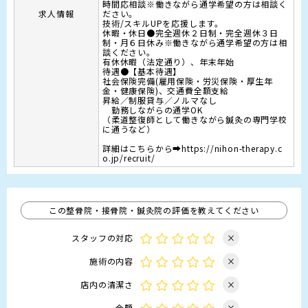
時間応相談※働きながら通学希望の方は相談く
求人情報
ださい。

技術/スキルUPを応援します。

休暇・休日●完全週休２日制・完全週休３日
制・月６日休み※働きながら通学希望の方は相
談ください。

有休休暇（法定通り）、年末年始

待遇●【基本待遇】

社会保険完備(雇用保険・労災保険・厚生年
金・健康保険)、交通費全額支給

昇給／制服貸与／ノルマなし

　勤務しながらの通学OK

（柔道整復師として働きながら鍼灸の専門学校
に通うなど）

詳細はこちらから➡https://nihon-therapy.c
o.jp/recruit/
この整骨院・接骨院・鍼灸院の評価を教えてください
スタッフの対応
×
施術の内容
×
店内の清潔さ
×
金額
×