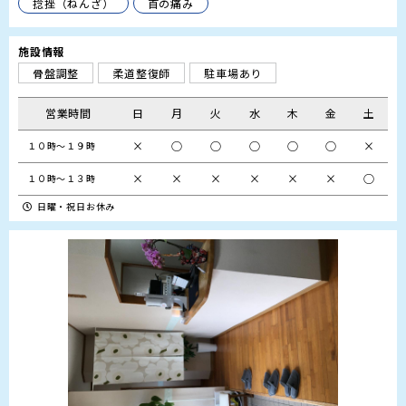
捻挫（ねんざ）
首の痛み
施設情報
骨盤調整
柔道整復師
駐車場あり
営業時間
日
月
火
水
木
金
土
×
○
○
○
○
○
×
１０時～１９時
×
×
×
×
×
×
○
１０時～１３時
日曜・祝日お休み