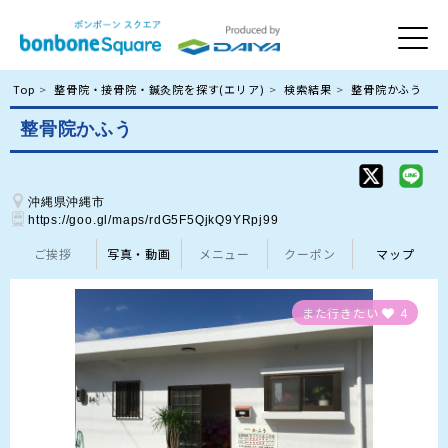
Top
整骨院・接骨院・鍼灸院を探す(エリア)
検索結果
整骨院かふう
整骨院かふう
沖縄県沖縄市
https://goo.gl/maps/rdG5F5QjkQ9YRpj99
ご挨拶
写真・動画
メニュー
クーポン
マップ
また行きたい
4