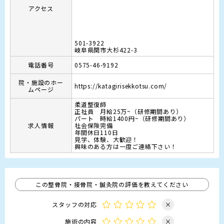
アクセス
501-3922
岐阜県関市大杉422-3
電話番号
0575-46-9192
院・施設のホー
https://katagirisekkotsu.com/
ムページ
柔道整復師

正社員　月給25万~（研修期間あり）

パート　時給1400円~（研修期間あり）

求人情報
社会保険完備

年間休日110日

見学、体験、大歓迎！

興味のある方は一度ご連絡下さい！
この整骨院・接骨院・鍼灸院の評価を教えてください
スタッフの対応
×
施術の内容
×