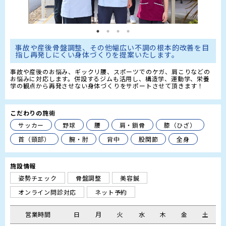
事故や産後骨盤調整、その他幅広い不調の根本的改善を目
指し再発しにくい身体づくりを提案いたします。
事故や産後のお悩み、ギックリ腰、スポーツでのケガ、肩こりなどの
お悩みに対応します。併設するジムも活用し、構造学、運動学、栄養
学の観点から再発させない身体づくりをサポートさせて頂きます！
こだわりの施術
サッカー
野球
腰
肩・鎖骨
膝（ひざ）
首（頸部）
腕・肘
背中
股関節
全身
施設情報
姿勢チェック
骨盤調整
美容鍼
オンライン問診対応
ネット予約
営業時間
日
月
火
水
木
金
土