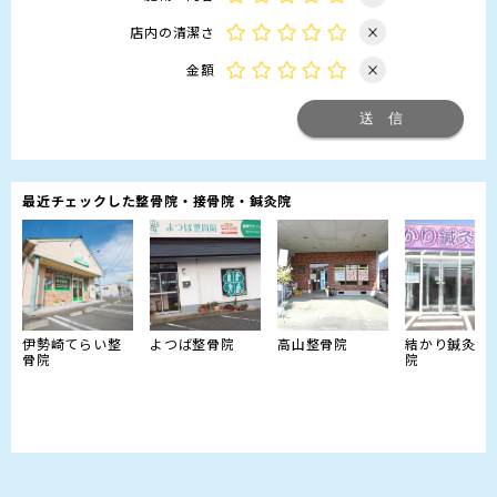
店内の清潔さ
×
金額
×
最近チェックした整骨院・接骨院・鍼灸院
伊勢崎てらい整
よつば整骨院
高山整骨院
結かり鍼灸整
骨院
院