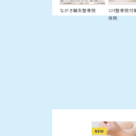
ながき鍼灸整骨院
ｺｽﾓ整骨院付
体院
NEW