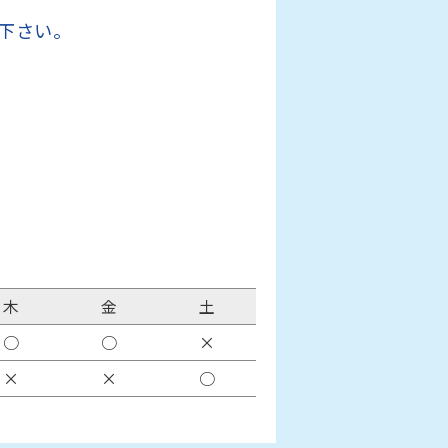
木
金
土
○
○
×
×
×
○