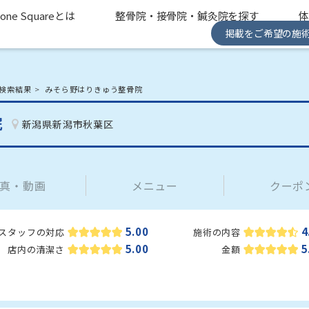
one Squareとは
整骨院・接骨院・鍼灸院を探す
掲載をご希望の施
検索結果
みそら野はりきゅう整骨院
院
新潟県新潟市秋葉区
真・動画
メニュー
クーポ
5.00
4
スタッフの対応
施術の内容
5.00
5
店内の清潔さ
金額