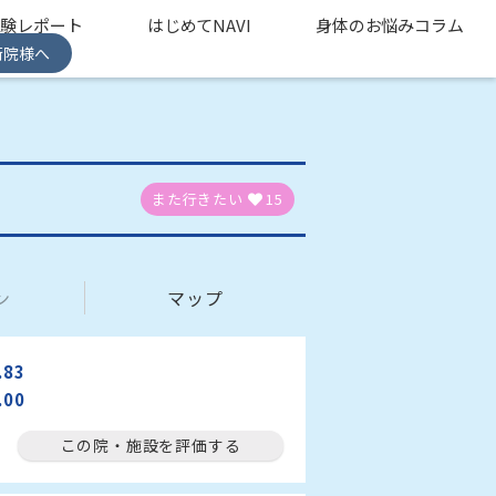
体験レポート
はじめてNAVI
身体のお悩みコラム
術院様へ
また行きたい
15
ン
マップ
.83
.00
この院・施設を評価する