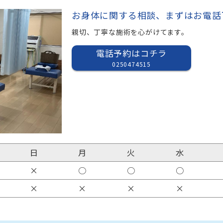
電話予約はコチラ
0250474515
日
月
火
水
×
○
○
○
×
×
×
×