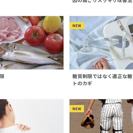
因の肩こりスッキリ改善法
NEW
限
糖質制限ではなく適正な糖
トのカギ
NEW