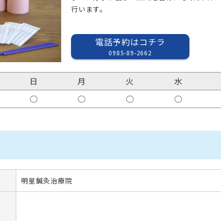
行います。

電話予約はコチラ
0985-89-2662
日
月
火
水
○
○
○
○
明星鍼灸治療院