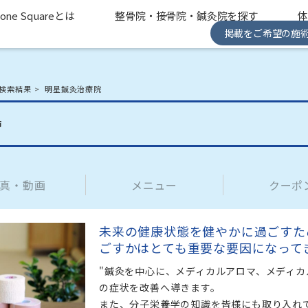
one Squareとは
整骨院・接骨院・鍼灸院を探す
掲載をご希望の施
検索結果
明星鍼灸治療院
市
真・動画
メニュー
クーポ
未来の健康状態を健やかに過ごすた
"鍼灸を中心に、メディカルアロマ、メディ
の症状を改善へ導きます。

また、分子栄養学の知識を皆様にも取り入れ