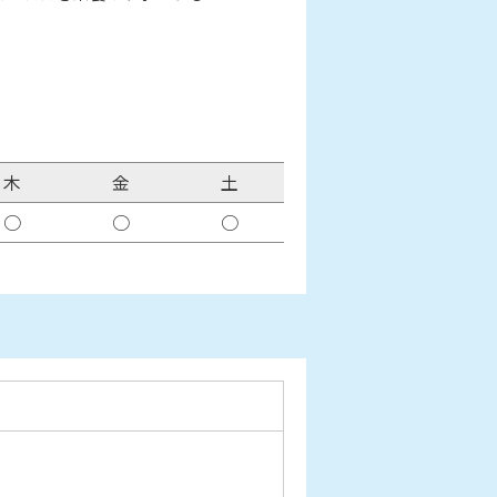
木
金
土
○
○
○