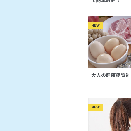
で簡単対処！
NEW
大人の健康糖質制
NEW