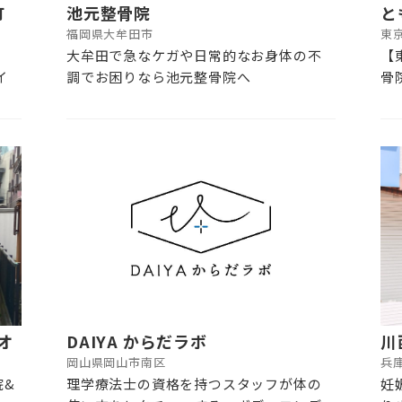
町
池元整骨院
と
福岡県大牟田市
東
大牟田で急なケガや日常的なお身体の不
【
イ
調でお困りなら池元整骨院へ
骨
オ
DAIYA からだラボ
川
岡山県岡山市南区
兵
院&
理学療法士の資格を持つスタッフが体の
妊