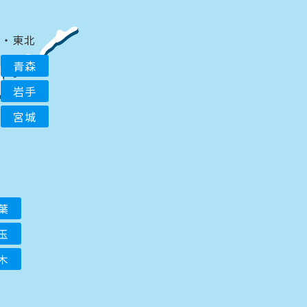
道・東北
青森
岩手
宮城
葉
玉
木