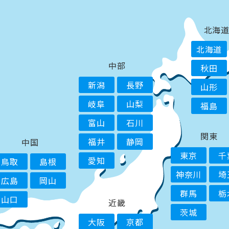
北海
北海道
中部
秋田
新潟
長野
山形
岐阜
山梨
福島
富山
石川
関東
福井
静岡
中国
東京
千
愛知
鳥取
島根
神奈川
埼
広島
岡山
群馬
栃
山口
近畿
茨城
大阪
京都