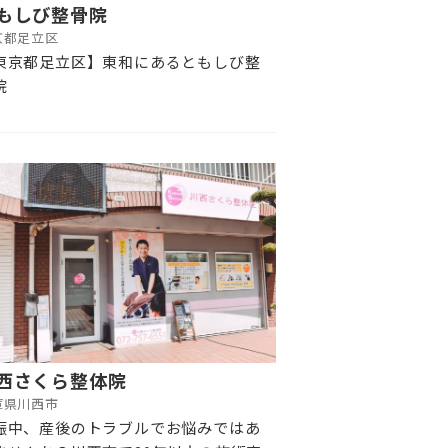
もしび整骨院
京都足立区
東京都足立区】東和にあるともしび整
院
西さくら整体院
庫県川西市
娠中、産後のトラブルでお悩みではあ