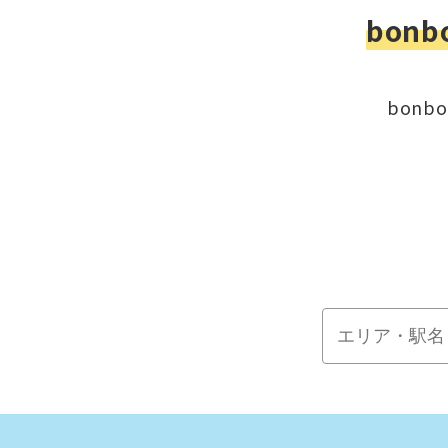
bon
bon