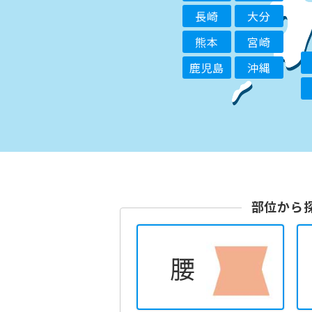
長崎
大分
熊本
宮崎
鹿児島
沖縄
部位から
腰