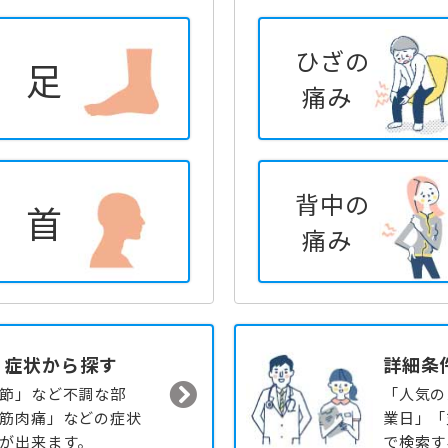
ひざの
足
痛み
背中の
首
痛み
・症状から探す
詳細条
節」など不調な部
「人気の
筋肉痛」などの症状
業日」「
が出来ます。
で検索す