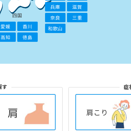
兵庫
滋賀
四国
奈良
三重
愛媛
香川
和歌山
高知
徳島
探す
症
肩
肩こり