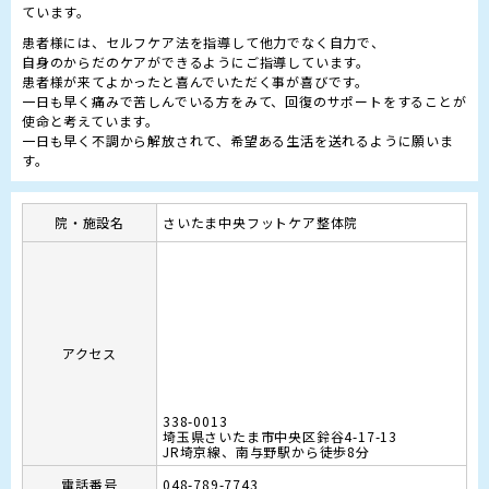
患者様には、セルフケア法を指導して他力でなく自力で、

自身のからだのケアができるようにご指導しています。

患者様が来てよかったと喜んでいただく事が喜びです。

一日も早く痛みで苦しんでいる方をみて、回復のサポートをすることが
使命と考えています。

一日も早く不調から解放されて、希望ある生活を送れるように願いま
す。
院・施設名
さいたま中央フットケア整体院
アクセス
338-0013
埼玉県さいたま市中央区鈴谷4-17-13
JR埼京線、南与野駅から徒歩8分
電話番号
048-789-7743