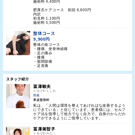
施術料 4,400円

肥厚爪ケアコース　初回 6,600円

内訳

初見料 1,100円

施術料 5,500円
整体コース
9,900円
整体の各コース

・腰痛、坐骨神経痛

・足の痛み

・膝痛

・股関節痛

・足首痛
スタッフ紹介
冨澤敏夫
とみざわとしお
院長
柔道整復師
私は、「人間は環境を整えてあげればな改善するよう
にできている」と信じています。患者様には、セルフ
ケア法を指導して他力でなく自力で、自身のからだの
ケアができるようにご指導しています。
冨澤美智子
とみざわみちこ