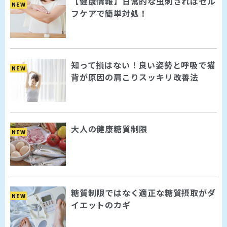
【健康情報】日常的な虫刺されはセル
NEW
フケアで簡単対処！
知って損はない！良い姿勢と呼吸で猫
NEW
背が原因の肩こりスッキリ改善法
大人の健康糖質制限
NEW
糖質制限ではなく適正な糖質摂取がダ
NEW
イエットのカギ