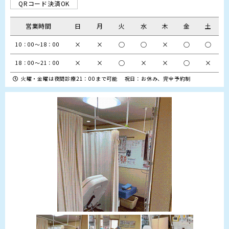
QRコード決済OK
営業時間
日
月
火
水
木
金
土
×
×
○
○
×
○
○
10：00～18：00
×
×
○
×
×
○
×
18：00～21：00
火曜・金曜は夜間診療21：00まで可能 祝日：お休み、完全予約制