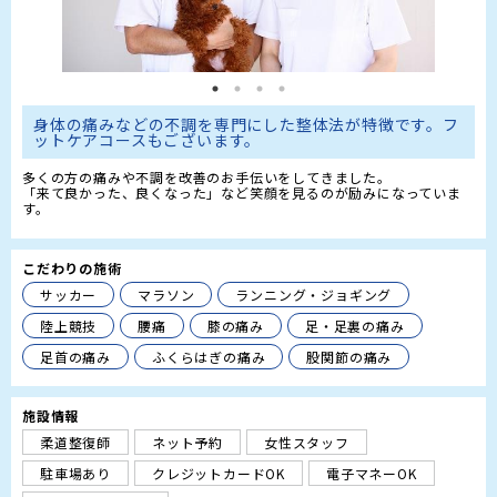
身体の痛みなどの不調を専門にした整体法が特徴です。フ
ットケアコースもございます。
多くの方の痛みや不調を改善のお手伝いをしてきました。

「来て良かった、良くなった」など笑顔を見るのが励みになっていま
す。
こだわりの施術
サッカー
マラソン
ランニング・ジョギング
陸上競技
腰痛
膝の痛み
足・足裏の痛み
足首の痛み
ふくらはぎの痛み
股関節の痛み
施設情報
柔道整復師
ネット予約
女性スタッフ
駐車場あり
クレジットカードOK
電子マネーOK