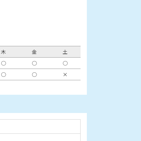
木
金
土
○
○
○
○
○
×