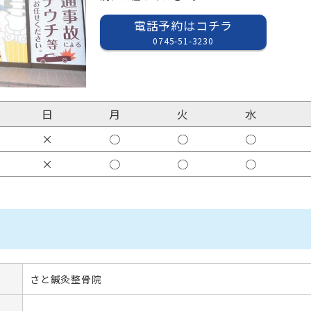
電話予約はコチラ
0745-51-3230
日
月
火
水
×
○
○
○
×
○
○
○
さと鍼灸整骨院