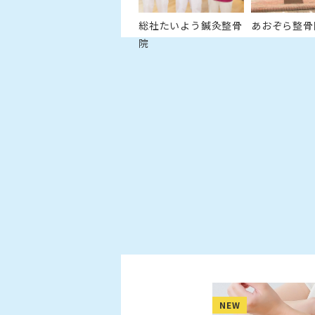
総社たいよう鍼灸整骨
あおぞら整骨
院
NEW