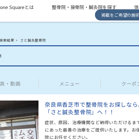
one Squareとは
整骨院・接骨院・鍼灸院を探す
掲載をご希望の施
検索結果
さと鍼灸整骨院
市
真・動画
メニュー
クーポ
奈良県香芝市で整骨院をお探しなら...
「さと鍼灸整骨院」へ！！
症状、原因、治療機関など納得いただけるま
にあった最善の治療をご提供いたします。お
院にお任せください。