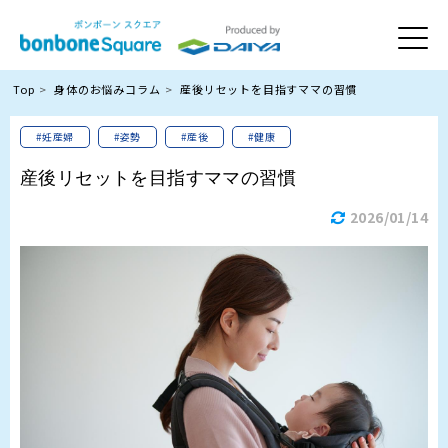
Top
身体のお悩みコラム
産後リセットを目指すママの習慣
#妊産婦
#姿勢
#産後
#健康
産後リセットを目指すママの習慣
2026/01/14