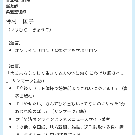
日本橋浜町院
鍼灸師
柔道整復師
今村 匡子
（いまむら きょうこ）
【運営】
オンラインサロン「産後ケアを学ぶサロン」
【著書】
『大丈夫なふりして生きてる人の体に効く こわばり筋ほぐし
』(サンマーク出版)
『産後リセット体操で妊娠前よりきれいにやせる！』（青
春出版社）
『「やせたい」なんてひと言もいってないのにやせた1分
ねじれ筋のばし』（サンマーク出版）
東洋経済オンラインビジネスニュースサイト著者
その他、全国紙、地方新聞、雑誌、週刊誌取材多数。講
演、セミナーは年間50件を越える。