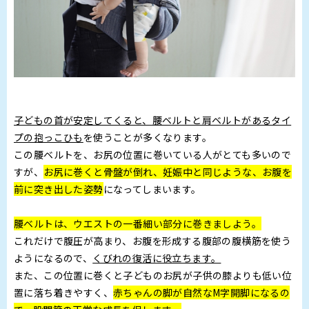
子どもの首が安定してくると、腰ベルトと肩ベルトがあるタイ
プの抱っこひも
を使うことが多くなります。
この腰ベルトを、お尻の位置に巻いている人がとても多いので
すが、
お尻に巻くと骨盤が倒れ、
妊娠中と同じような、お腹を
前に突き出した姿勢
になってしまいます。
腰ベルトは、ウエストの一番細い部分に巻きましよう。
これだけで腹圧が高まり、お腹を形成する腹部の腹横筋を使う
ようになるので、
くびれの復活に役立ちます。
また、この位置に巻くと子どものお尻が子供の膝よりも低い位
置に落ち着きやすく、
赤ちゃんの脚が自然なM字開脚になるの