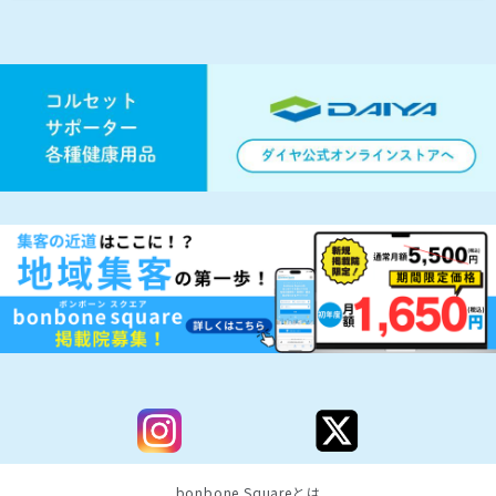
bonbone Squareとは