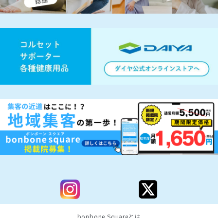
bonbone Squareとは