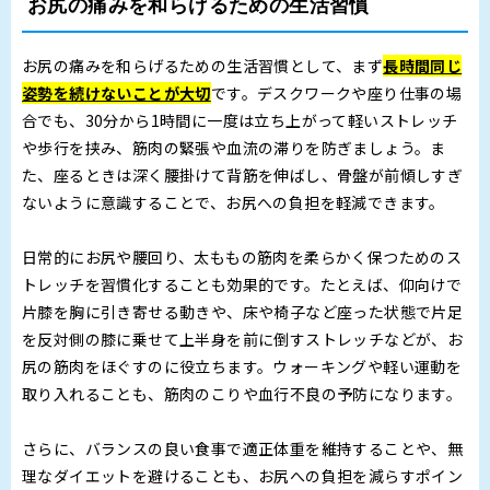
お尻の痛みを和らげるための生活習慣
お尻の痛みを和らげるための生活習慣として、まず
長時間同じ
姿勢を続けないことが大切
です。デスクワークや座り仕事の場
合でも、30分から1時間に一度は立ち上がって軽いストレッチ
や歩行を挟み、筋肉の緊張や血流の滞りを防ぎましょう。ま
た、座るときは深く腰掛けて背筋を伸ばし、骨盤が前傾しすぎ
ないように意識することで、お尻への負担を軽減できます。
日常的にお尻や腰回り、太ももの筋肉を柔らかく保つためのス
トレッチを習慣化することも効果的です。たとえば、仰向けで
片膝を胸に引き寄せる動きや、床や椅子など座った状態で片足
を反対側の膝に乗せて上半身を前に倒すストレッチなどが、お
尻の筋肉をほぐすのに役立ちます。ウォーキングや軽い運動を
取り入れることも、筋肉のこりや血行不良の予防になります。
さらに、バランスの良い食事で適正体重を維持することや、無
理なダイエットを避けることも、お尻への負担を減らすポイン