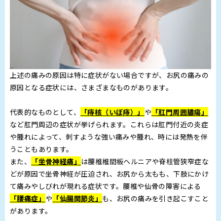
上述の痛みの原因は特に症状がない場合ですが、お尻の痛みの
原因となる症状には、さまざまなものがあります。
代表的なものとして、
「痔核（いぼ痔）」
や
「肛門周囲膿瘍」
など肛門周辺の症状が挙げられます。これらは肛門付近の炎症
や腫れによって、刺すような強い痛みや腫れ、時には発熱を伴
うこともあります。
また、
「坐骨神経痛」
は腰椎椎間板ヘルニアや脊柱管狭窄症な
どが原因で坐骨神経が圧迫され、お尻から太もも、下肢にかけ
て痛みやしびれが現れる症状です。腰椎や仙骨の障害による
「腰痛症」
や
「仙腸関節炎」
も、お尻の痛みを引き起こすこと
があります。