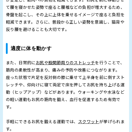
て腰を寝かせた姿勢で座ると腰椎などの負担が増大するため、
骨盤を起こし、その上に上体を乗せるイメージで座ると負担を
軽減できます。さらに、普段から正しい姿勢を意識し、猫背や
反り腰を避けることも大切です。
適度に体を動かす
また、日常的に
お尻や股関節周りのストレッチ
を行うことで、
筋肉の柔軟性が高まり、痛みの予防や改善につながります。
座った状態で片足を反対側の膝に乗せて上半身を前に倒すスト
レッチや、仰向けに寝て両足で床を押してお尻を持ち上げる運
動（ヒップアップ）などがあります。ウォーキングや水泳など
の軽い運動もお尻の筋肉を鍛え、血行を促進するため有効で
す。
手軽にできるお尻を鍛える運動では、
スクワット
が挙げられま
す。