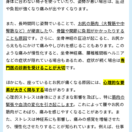
身体に合わない椅子を使っていたり、姿勢が悪い場合は、圧迫
や負担が強くなり痛みが出やすくなります。
また、長時間同じ姿勢でいることで、
お尻の筋肉（大臀筋や中
臀筋など）が硬直した
り、
骨盤や関節に負担がかかったりする
ことも原因
です。さらに、坐骨神経の圧迫が起こると、お尻か
ら太ももにかけて痛みやしびれを感じることもあります。この
ような痛みが慢性化すると、坐骨神経痛、腰椎椎間板ヘルニア
などの症状が隠れている場合もあるため、症状が続く場合は
専
門医の診断を受けることが大切
です。
ほかにも、座っているとお尻が痛くなる原因には、
心理的な要
素が大きく関与する
場合があります
。
心理的ストレスは身体にさまざまな影響を及ぼし、特に
筋肉の
緊張や血流の変化を引き起こします
。これによって腰やお尻の
筋肉がこわばり、痛みを感じやすくなることがあります。ま
た、ストレスは神経系にも影響し、痛みの感覚を増幅させた
り、慢性化させたりすることが知られています。例えば、仕事