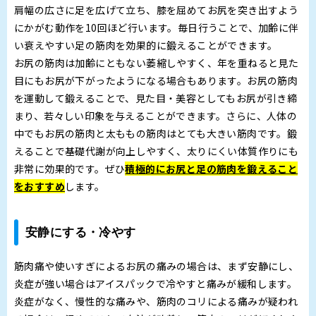
肩幅の広さに足を広げて立ち、膝を屈めてお尻を突き出すよう
にかがむ動作を10回ほど行います。毎日行うことで、加齢に伴
い衰えやすい足の筋肉を効果的に鍛えることができます。
お尻の筋肉は加齢にともない萎縮しやすく、年を重ねると見た
目にもお尻が下がったようになる場合もあります。お尻の筋肉
を運動して鍛えることで、見た目・美容としてもお尻が引き締
まり、若々しい印象を与えることができます。さらに、人体の
中でもお尻の筋肉と太ももの筋肉はとても大きい筋肉です。鍛
えることで基礎代謝が向上しやすく、太りにくい体質作りにも
非常に効果的です。ぜひ
積極的にお尻と足の筋肉を鍛えること
をおすすめ
します。
安静にする・冷やす
筋肉痛や使いすぎによるお尻の痛みの場合は、まず安静にし、
炎症が強い場合はアイスパックで冷やすと痛みが緩和します。
炎症がなく、慢性的な痛みや、筋肉のコリによる痛みが疑われ