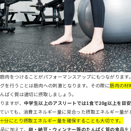
筋肉をつけることがパフォーマンスアップにもつながります
グを行うことは筋肉への刺激となります。その際に
筋肉の材
んぱく質は適切に摂取しましょう。
りますが、
中学生以上のアスリートでは1食で20g以上を目
ていても、消費エネルギー量に見合った摂取エネルギー量が
十分にとり摂取エネルギー量を確保することも大切です。
品に加えて、
卵・納豆・ウィンナー等のたんぱく質の食品
を