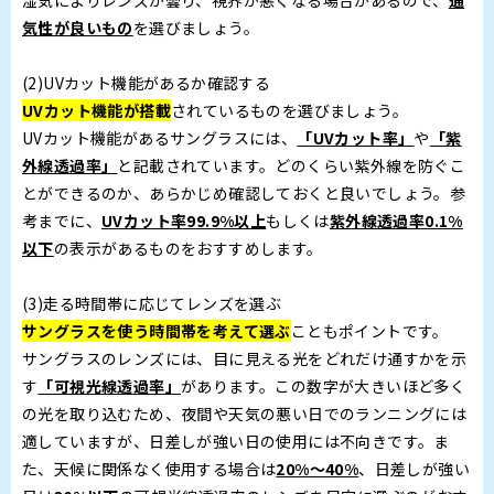
湿気によりレンズが曇り、視界が悪くなる場合があるので、
通
気性が良いもの
を選びましょう。
(2)UVカット機能があるか確認する
UVカット機能が搭載
されているものを選びましょう。
UVカット機能があるサングラスには、
「UVカット率」
や
「紫
外線透過率」
と記載されています。どのくらい紫外線を防ぐこ
とができるのか、あらかじめ確認しておくと良いでしょう。参
考までに、
UVカット率99.9%以上
もしくは
紫外線透過率0.1%
以下
の表示があるものをおすすめします。
(3)走る時間帯に応じてレンズを選ぶ
サングラスを使う時間帯を考えて選ぶ
こともポイントです。
サングラスのレンズには、目に見える光をどれだけ通すかを示
す
「可視光線透過率」
があります。この数字が大きいほど多く
の光を取り込むため、夜間や天気の悪い日でのランニングには
適していますが、日差しが強い日の使用には不向きです。ま
た、天候に関係なく使用する場合は
20%〜40%
、日差しが強い