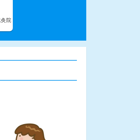
る
鍼灸院