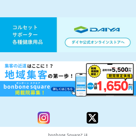
bonbone Squareとは