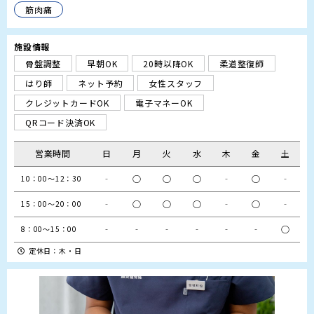
筋肉痛
施設情報
骨盤調整
早朝OK
20時以降OK
柔道整復師
はり師
ネット予約
女性スタッフ
クレジットカードOK
電子マネーOK
QRコード決済OK
営業時間
日
月
火
水
木
金
土
‐
○
○
○
‐
○
‐
10：00～12：30
‐
○
○
○
‐
○
‐
15：00～20：00
‐
‐
‐
‐
‐
‐
○
8：00～15：00
定休日：木・日