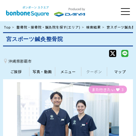
Top
整骨院・接骨院・鍼灸院を探す(エリア)
検索結果
宮スポーツ鍼灸整
宮スポーツ鍼灸整骨院
沖縄県那覇市
ご挨拶
写真・動画
メニュー
クーポン
マップ
また行きたい
3