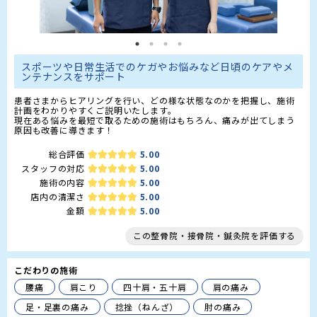
スポーツや日常生活でのケガやお悩みなど日頃のケアやメ
ンテナンスをサポート
患者さまからヒアリングを行い、どの様な状態なのかを把握し、施術
計画をわかりやすくご説明いたします。

現在ある悩みを最短で取るための施術はもちろん、痛みが出てしまう
原因も改善に導きます！
総合評価
5.00
スタッフの対応
5.00
施術の内容
5.00
店内の清潔さ
5.00
金額
5.00
この整骨院・接骨院・鍼灸院を評価する
こだわりの施術
腰痛
肩こり
四十肩・五十肩
肩の痛み
足・足裏の痛み
捻挫（ねんざ）
肘の痛み