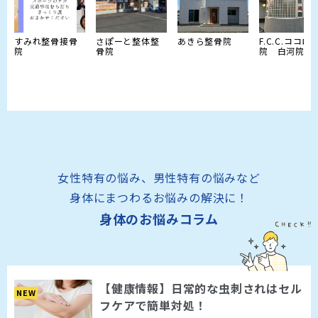
すみれ整骨接骨
さぽーと整体整
あきら整骨院
F.C.C.ココロ
院
骨院
院 白河院
女性特有の悩み、男性特有の悩みなど
身体にまつわるお悩みの解決に！
身体のお悩みコラム
【健康情報】日常的な虫刺されはセル
NEW
フケアで簡単対処！