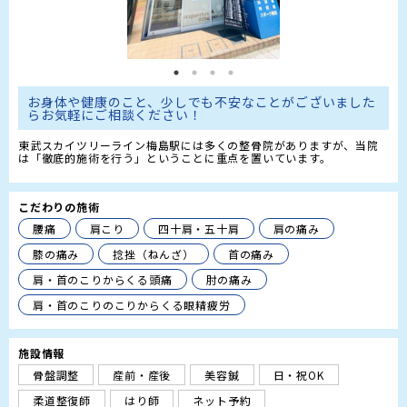
お身体や健康のこと、少しでも不安なことがございました
らお気軽にご相談ください！
東武スカイツリーライン梅島駅には多くの整骨院がありますが、当院
は「徹底的施術を行う」ということに重点を置いています。
こだわりの施術
腰痛
肩こり
四十肩・五十肩
肩の痛み
膝の痛み
捻挫（ねんざ）
首の痛み
肩・首のこりからくる頭痛
肘の痛み
肩・首のこりのこりからくる眼精疲労
施設情報
骨盤調整
産前・産後
美容鍼
日・祝OK
柔道整復師
はり師
ネット予約