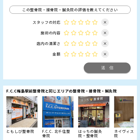
この整骨院・接骨院・鍼灸院の評価を教えてください
スタッフの対応
×
施術の内容
×
店内の清潔さ
×
金額
×
F.C.C梅島駅前整骨院と同じエリアの整骨院・接骨院・鍼灸院
ともしび整骨院
F.C.C. 北千住整
はっちの鍼灸
ネイヴィス整
骨院
院・整骨院
院