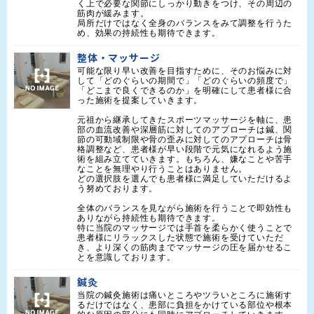
く上で必要な関節にしっかり動きをつけ、その周辺の
筋肉が緩みます。

局所だけではなく全身のバランスをみて調整を行うた
め、効果の持続性も期待できます。
整体・マッサージ
可能な限り早い改善を目指すために、そのお悩みに対
して「どのぐらいの期間で」「どのぐらいの頻度で」
「どこまで良くできるのか」を明確にして患者様に合
った施術を提案していきます。

元祖から継承してきたスポーツマッサージを軸に、患
部の血流改善や深層筋に対してのアプローチは鍼、関
節の可動域制限や骨の歪みに対してのアプローチは骨
格調整など、患者様が早い段階で元気になれるよう施
術を組み立てていきます。もちろん、嫌なことや苦手
なことを無理やり行うことはありません。

どの選択肢を選んでも患者様に満足していただけるよ
う努めております。

全体のバランスを見ながら施術を行うことで即効性も
ありながら持続性も期待できます。

特に当院のマッサージでは手首を柔らかく使うことで
患者様にリラックスした状態で施術を受けていただ
き、より深くの筋肉までマッサージの圧を届かせるこ
とを意識しております。
鍼灸
当院の鍼灸施術は痛いところやツラいところに施術す
るだけではなく、患部に負担をかけている部位や根本