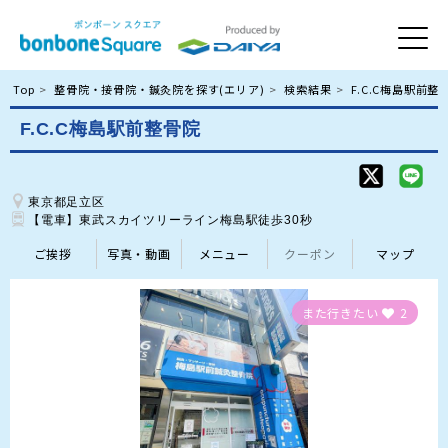
Top
整骨院・接骨院・鍼灸院を探す(エリア)
検索結果
F.C.C梅島駅前整
F.C.C梅島駅前整骨院
東京都足立区
【電車】東武スカイツリーライン梅島駅徒歩30秒
ご挨拶
写真・動画
メニュー
クーポン
マップ
また行きたい
2