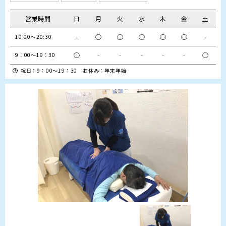
営業時間
日
月
火
水
木
金
土
‐
○
○
○
○
○
‐
10:00～20:30
○
‐
‐
‐
‐
‐
○
9：00～19：30
祝日：9：00～19：30 お休み：年末年始