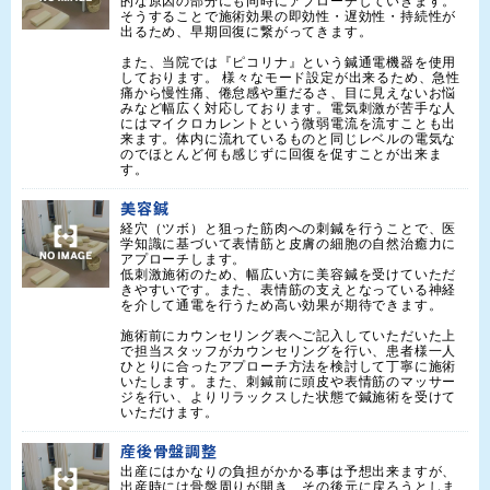
的な原因の部分にも同時にアプローチしていきます。
そうすることで施術効果の即効性・遅効性・持続性が
出るため、早期回復に繋がってきます。

また、当院では『ピコリナ』という鍼通電機器を使用
しております。 様々なモード設定が出来るため、急性
痛から慢性痛、倦怠感や重だるさ、目に見えないお悩
みなど幅広く対応しております。電気刺激が苦手な人
にはマイクロカレントという微弱電流を流すことも出
来ます。体内に流れているものと同じレベルの電気な
のでほとんど何も感じずに回復を促すことが出来ま
す。
美容鍼
経穴（ツボ）と狙った筋肉への刺鍼を行うことで、医
学知識に基づいて表情筋と皮膚の細胞の自然治癒力に
アプローチします。

低刺激施術のため、幅広い方に美容鍼を受けていただ
きやすいです。また、表情筋の支えとなっている神経
を介して通電を行うため高い効果が期待できます。

施術前にカウンセリング表へご記入していただいた上
で担当スタッフがカウンセリングを行い、患者様一人
ひとりに合ったアプローチ方法を検討して丁寧に施術
いたします。また、刺鍼前に頭皮や表情筋のマッサー
ジを行い、よりリラックスした状態で鍼施術を受けて
いただけます。
産後骨盤調整
出産にはかなりの負担がかかる事は予想出来ますが、
出産時には骨盤周りが開き、その後元に戻ろうとしま