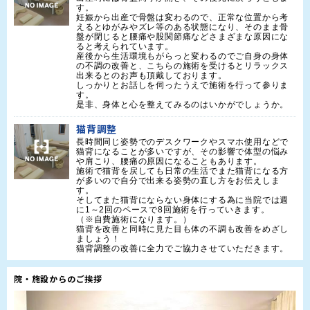
す。

妊娠から出産で骨盤は変わるので、正常な位置から考
えるとゆがみやズレ等のある状態になり、そのまま骨
盤が閉じると腰痛や股関節痛などさまざまな原因にな
ると考えられています。

産後から生活環境もがらっと変わるのでご自身の身体
の不調の改善と、こちらの施術を受けるとリラックス
出来るとのお声も頂戴しております。

しっかりとお話しを伺ったうえで施術を行って参りま
す。

是非、身体と心を整えてみるのはいかがでしょうか。
猫背調整
長時間同じ姿勢でのデスクワークやスマホ使用などで
猫背になることが多いですが、その影響で体型の悩み
や肩こり、腰痛の原因になることもあります。

施術で猫背を戻しても日常の生活でまた猫背になる方
が多いので自分で出来る姿勢の直し方をお伝えしま
す。

そしてまた猫背にならない身体にする為に当院では週
に1～2回のペースで8回施術を行っていきます。

（※自費施術になります。）

猫背を改善と同時に見た目も体の不調も改善をめざし
ましょう！

猫背調整の改善に全力でご協力させていただきます。
院・施設からのご挨拶