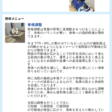
施術メニュー
骨格調整
骨格調整は骨盤や背骨に直接動きをつけることによっ
て、全体のバランスが整い、身体への負担軽減が期待
できます。

今まで70～80しか動かせていなかったものが施術後は
100動かせるようになるイメージで各関節の可動域が広
がりが期待できます。

関節の可動域が広がることで日常生活内において使え
る筋肉の量が増えて、通常よりも身体を大きく使える
ようになるため筋肉や皮膚への血流循環も良くなりま
す。

身体への負担を減らし、痛みや辛さを感じにくい身体
作りを行っているのです。

特に当院の施術は本場アメリカで本物のカイロプラク
ティックの技術をによるもので、効果の高さと持続性
を自負しております。

身体にかかる負担やリスクを最小限に抑えながら調整
を行うため、痛みも違和感も感じにくく施術を受けて
いただけます。

当院の調整を行うことで主に

◎頚椎　◎肩関節　◎股関節

の可動域が格段に広がり、身体を支えたり動かしてい