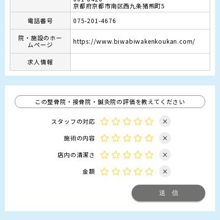
京都府京都市南区西九条猪熊町5
電話番号
075-201-4676
院・施設のホー
https://www.biwabiwakenkoukan.com/
ムページ
求人情報
この整骨院・接骨院・鍼灸院の評価を教えてください
スタッフの対応
×
施術の内容
×
店内の清潔さ
×
金額
×