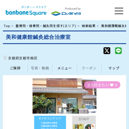
Top
整骨院・接骨院・鍼灸院を探す(エリア)
検索結果
美和健康館鍼灸総
美和健康館鍼灸総合治療室
京都府京都市南区
ご挨拶
写真・動画
メニュー
クーポン
マップ
また行きたい
0