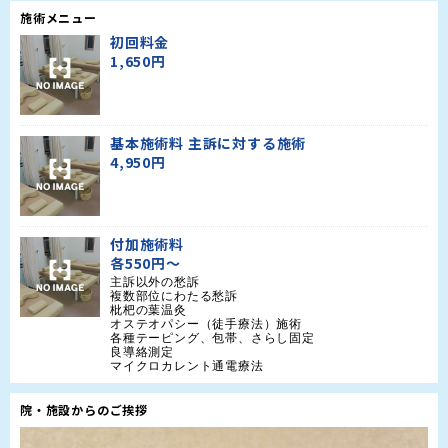
施術メニュー
初回料金
1,650円
基本施術料 主訴に対する施術
4,950円
付加施術料
各550円〜
主訴以外の愁訴

複数部位にわたる愁訴

枇杷の葉温灸

オステオパシー（徒手療法）施術

各種テーピング、包帯、さらし固定

良導絡測定

マイクロカレント通電療法
院・施設からのご挨拶