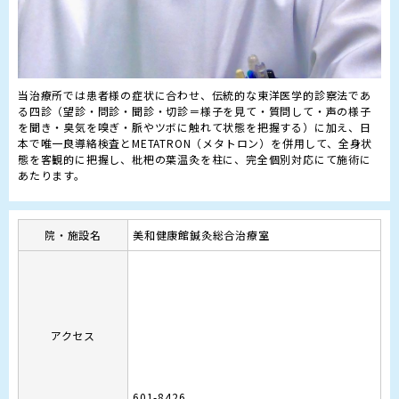
当治療所では患者様の症状に合わせ、伝統的な東洋医学的診察法であ
る四診（望診・問診・聞診・切診＝様子を見て・質問して・声の様子
を聞き・臭気を嗅ぎ・脈やツボに触れて状態を把握する）に加え、日
本で唯一良導絡検査とMETATRON（メタトロン）を併用して、全身状
態を客観的に把握し、枇杷の葉温灸を柱に、完全個別対応にて施術に
あたります。
院・施設名
美和健康館鍼灸総合治療室
アクセス
601-8426