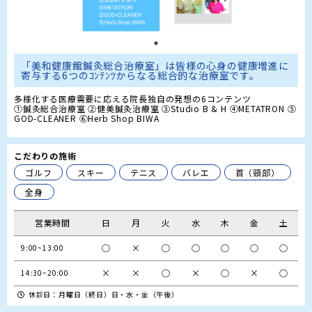
「美和健康館鍼灸総合治療室」は皆様の心身の健康増進に
寄与する6つのｺﾝﾃﾝﾂからなる総合的な治療室です。
多様化する医療需要に応える院長独自の発想の6コンテンツ 

①鍼灸総合治療室 ②健美鍼灸治療室 ③Studio B & H ④METATRON ⑤
GOD-CLEANER ⑥Herb Shop BIWA
こだわりの施術
ゴルフ
スキー
テニス
バレエ
首（頸部）
全身
営業時間
日
月
火
水
木
金
土
○
×
○
○
○
○
○
9:00~13:00
×
×
○
×
○
×
○
14:30~20:00
休診日：月曜日（終日）日・水・金（午後）